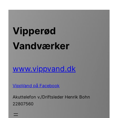
Spring
til
indhold
Vipperød
Vandværker
www.vippvand.dk
VippVand på Facebook
Akuttelefon v./Driftsleder Henrik Bohn
22807560