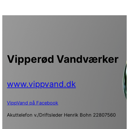
Spring
til
indhold
Vipperød Vandværker
www.vippvand.dk
VippVand på Facebook
Akuttelefon v./Driftsleder Henrik Bohn 22807560