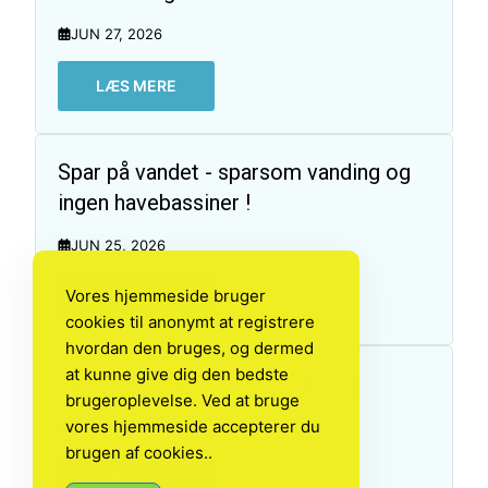
JUN 27, 2026
LÆS MERE
Spar på vandet - sparsom vanding og
ingen havebassiner !
JUN 25, 2026
Vores hjemmeside bruger
LÆS MERE
cookies til anonymt at registrere
hvordan den bruges, og dermed
at kunne give dig den bedste
Ledningsarbejde Vipperødbyvej
brugeroplevelse. Ved at bruge
vores hjemmeside accepterer du
APR 16, 2026
brugen af cookies..
LÆS MERE