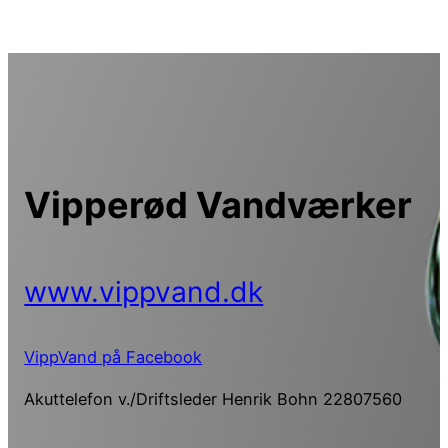
Spring
til
indhold
Vipperød Vandværker
www.vippvand.dk
VippVand på Facebook
Akuttelefon v./Driftsleder Henrik Bohn 22807560