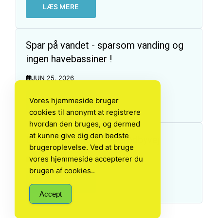
LÆS MERE
Spar på vandet - sparsom vanding og
ingen havebassiner !
JUN 25, 2026
Vores hjemmeside bruger
LÆS MERE
cookies til anonymt at registrere
hvordan den bruges, og dermed
at kunne give dig den bedste
Ledningsarbejde Vipperødbyvej
brugeroplevelse. Ved at bruge
vores hjemmeside accepterer du
APR 16, 2026
brugen af cookies..
LÆS MERE
Accept