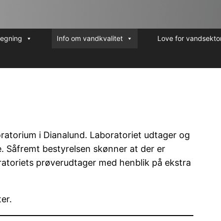
regning
Info om vandkvalitet
Love for vandsekto
oratorium i Dianalund. Laboratoriet udtager og
e. Såfremt bestyrelsen skønner at der er
boratoriets prøverudtager med henblik på ekstra
er.