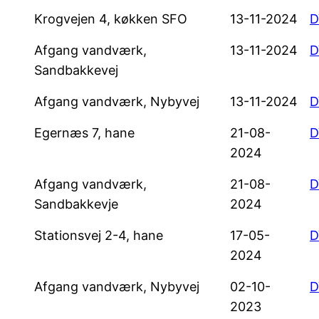
Krogvejen 4, køkken SFO
13-11-2024
D
Afgang vandværk,
13-11-2024
D
Sandbakkevej
Afgang vandværk, Nybyvej
13-11-2024
D
Egernæs 7, hane
21-08-
D
2024
Afgang vandværk,
21-08-
D
Sandbakkevje
2024
Stationsvej 2-4, hane
17-05-
D
2024
Afgang vandværk, Nybyvej
02-10-
D
2023