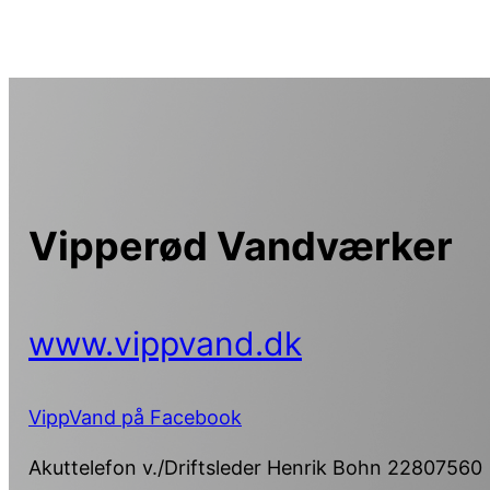
Spring
til
indhold
Vipperød Vandværker
www.vippvand.dk
VippVand på Facebook
Akuttelefon v./Driftsleder Henrik Bohn 22807560