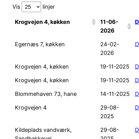
Vis
linjer
Krogvejen 4, køkken
11-06-
D
2026
Egernæs 7, køkken
24-02-
D
2026
Krogvejen 4, køkken
19-11-2025
D
Krogvejen 4, køkken
19-11-2025
D
Blommehaven 73, hane
14-11-2025
D
Krogvejen 4
29-08-
D
2025
Kildeplads vandværk,
29-08-
D
Sandbakkevej
2025