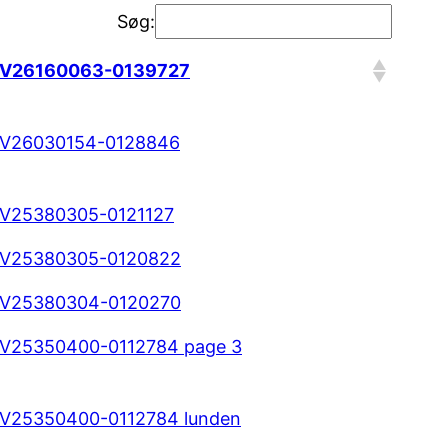
Søg:
V26160063-0139727
V26030154-0128846
V25380305-0121127
V25380305-0120822
V25380304-0120270
V25350400-0112784 page 3
V25350400-0112784 lunden