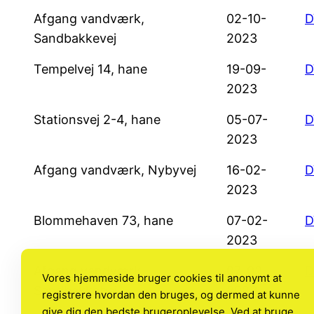
Afgang vandværk,
02-10-
D
Sandbakkevej
2023
Tempelvej 14, hane
19-09-
D
2023
Stationsvej 2-4, hane
05-07-
D
2023
Afgang vandværk, Nybyvej
16-02-
D
2023
Blommehaven 73, hane
07-02-
D
2023
Afgang vandværk,
07-02-
D
Vores hjemmeside bruger cookies til anonymt at
Sandbakkebej
2023
registrere hvordan den bruges, og dermed at kunne
give dig den bedste brugeroplevelse. Ved at bruge