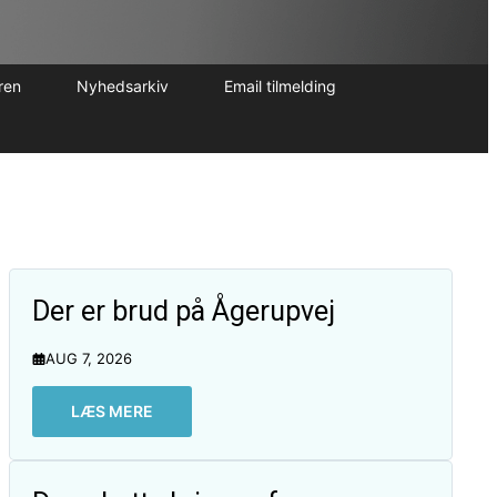
ren
Nyhedsarkiv
Email tilmelding
Der er brud på Ågerupvej
AUG 7, 2026
LÆS MERE