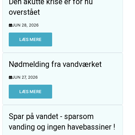
Den akutte krise er for nu
overstået
JUN 28, 2026
LÆS MERE
Nødmelding fra vandværket
JUN 27, 2026
LÆS MERE
Spar på vandet - sparsom
vanding og ingen havebassiner !