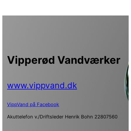
Spring
til
indhold
Vipperød Vandværker
www.vippvand.dk
VippVand på Facebook
Akuttelefon v./Driftsleder Henrik Bohn 22807560