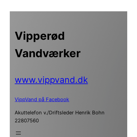
Spring
til
indhold
Vipperød
Vandværker
www.vippvand.dk
VippVand på Facebook
Akuttelefon v./Driftsleder Henrik Bohn
22807560