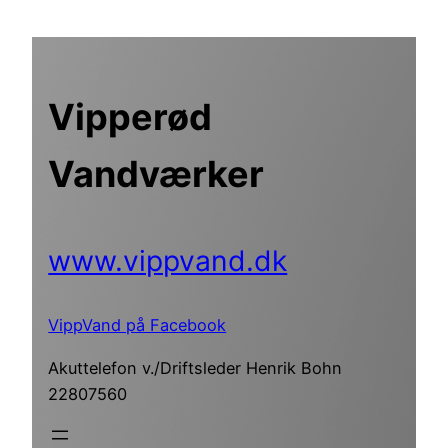
Spring
til
indhold
Vipperød
Vandværker
www.vippvand.dk
VippVand på Facebook
Akuttelefon v./Driftsleder Henrik Bohn
22807560