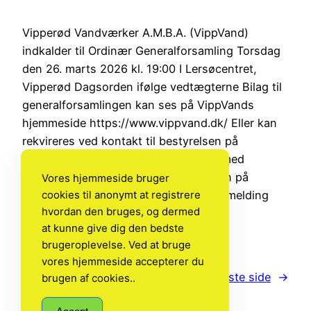
Vipperød Vandværker A.M.B.A. (VippVand)
indkalder til Ordinær Generalforsamling Torsdag
den 26. marts 2026 kl. 19:00 I Lersøcentret,
Vipperød Dagsorden ifølge vedtægterne Bilag til
generalforsamlingen kan ses på VippVands
hjemmeside https://www.vippvand.dk/ Eller kan
rekvireres ved kontakt til bestyrelsen på
sekretaer@vippvand.dk I forbindelse med
generalforsamlingen byder bestyrelsen på
Vores hjemmeside bruger
cookies til anonymt at registrere
grillpølser og lidt at drikke kl 18:00. Tilmelding
hvordan den bruges, og dermed
til…
at kunne give dig den bedste
11. marts 2026
brugeroplevelse. Ved at bruge
vores hjemmeside accepterer du
Næste side
→
brugen af cookies..