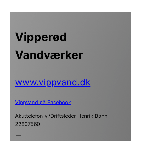
Spring
til
indhold
Vipperød
Vandværker
www.vippvand.dk
VippVand på Facebook
Akuttelefon v./Driftsleder Henrik Bohn
22807560