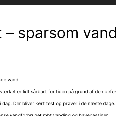
t – sparsom vand
nde vand.
ærket er lidt sårbart for tiden på grund af den defek
i dag. Der bliver kørt test og prøver i de næste dage.
egrænse vandforbruget mht vanding og havebassiner.