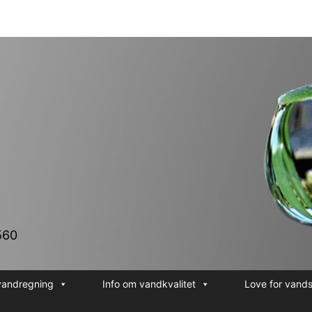
560
vandregning
Info om vandkvalitet
Love for vand