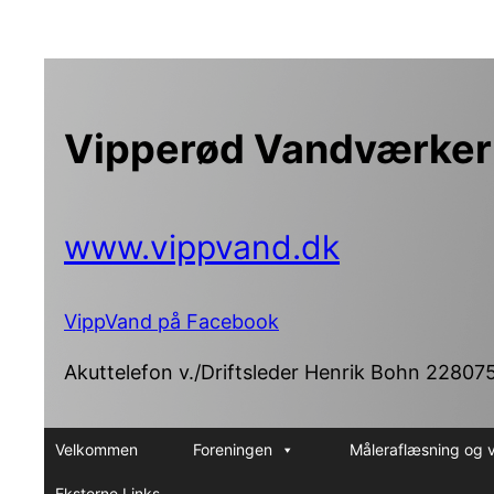
Spring
til
indhold
Vipperød Vandværker
www.vippvand.dk
VippVand på Facebook
Akuttelefon v./Driftsleder Henrik Bohn 22807
Velkommen
Foreningen
Måleraflæsning og 
Eksterne Links