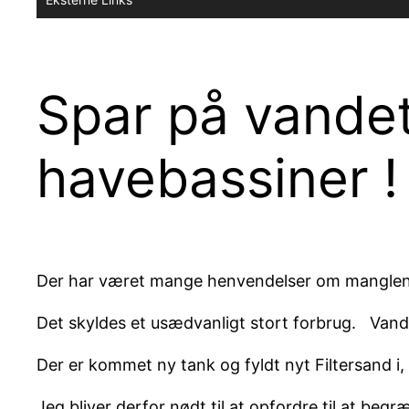
Spar på vande
havebassiner !
Der har været mange henvendelser om mangle
Det skyldes et usædvanligt stort forbrug. Vandv
Der er kommet ny tank og fyldt nyt Filtersand i, 
Jeg bliver derfor nødt til at opfordre til at b