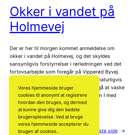
Okker i vandet på
Holmevej
Der er her til morgen kommet anmeldelse om
okker i vandet på Holmevej, og det skyldes
sansynligvis forstyrrelser i rørledningen ved det
fortovsarbejde som foregår på Vipperød Byvej.
Det er ikke sundhedsfarligt, men skal naturligvis
ikke indtages i større omfang. Og undgå at vaske
Vores hjemmeside bruger
cookies til anonymt at registrere
hvidt tøj. Hvis i oplever misfarvning kan I med
hvordan den bruges, og dermed
fordel rense…
at kunne give dig den bedste
1. marts 2026
brugeroplevelse. Ved at bruge
vores hjemmeside accepterer du
Næste side
→
brugen af cookies..