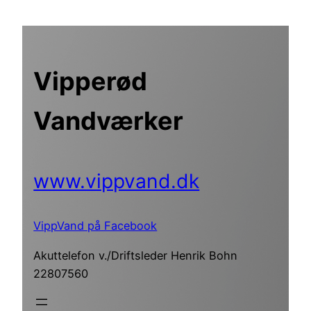
Spring
til
indhold
Vipperød
Vandværker
www.vippvand.dk
VippVand på Facebook
Akuttelefon v./Driftsleder Henrik Bohn
22807560