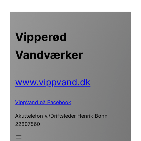
Spring
til
indhold
Vipperød
Vandværker
www.vippvand.dk
VippVand på Facebook
Akuttelefon v./Driftsleder Henrik Bohn
22807560