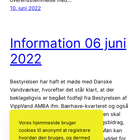
10. juni 2022
Information 06 juni
2022
Bestyrelsen har haft et møde med Danske
Vandværker, hvorefter det står klart, at der
beklageligvis er begået fodfejl fra Bestyrelsen af
VippVand AMBA ifm. Bærhave-kvarteret og også
omkring Vipperød Bakker: 1. Kommunen skal
godkende alle beløb omkring forsyningsbidrag,
Vores hjemmeside bruger
cookies til anonymt at registrere
der ikke direkte står i takstbladet. 2. Man kan
hvordan den bruges, og dermed
ikke blande hovedanlægsbidrag (indskuddet for